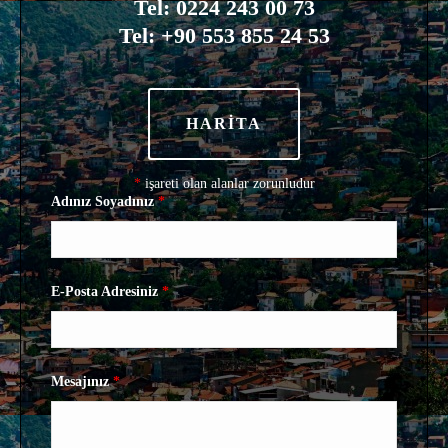
Tel: 0224 243 00 73
Tel: +90 553 855 24 53
HARİTA
*
işareti olan alanlar zorunludur
Adınız Soyadınız
*
E-Posta Adresiniz
*
Mesajınız
*