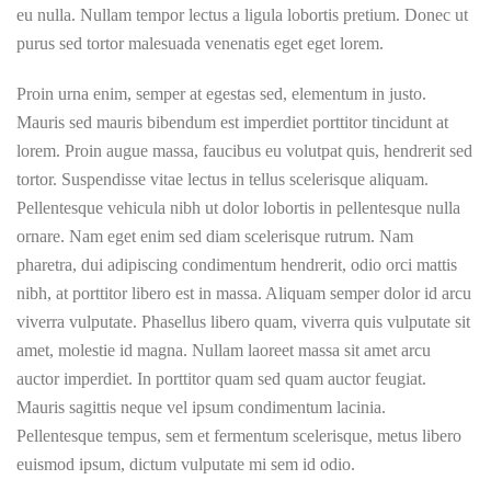
eu nulla. Nullam tempor lectus a ligula lobortis pretium. Donec ut
purus sed tortor malesuada venenatis eget eget lorem.
Proin urna enim, semper at egestas sed, elementum in justo.
Mauris sed mauris bibendum est imperdiet porttitor tincidunt at
lorem. Proin augue massa, faucibus eu volutpat quis, hendrerit sed
tortor. Suspendisse vitae lectus in tellus scelerisque aliquam.
Pellentesque vehicula nibh ut dolor lobortis in pellentesque nulla
ornare. Nam eget enim sed diam scelerisque rutrum. Nam
pharetra, dui adipiscing condimentum hendrerit, odio orci mattis
nibh, at porttitor libero est in massa. Aliquam semper dolor id arcu
viverra vulputate. Phasellus libero quam, viverra quis vulputate sit
amet, molestie id magna. Nullam laoreet massa sit amet arcu
auctor imperdiet. In porttitor quam sed quam auctor feugiat.
Mauris sagittis neque vel ipsum condimentum lacinia.
Pellentesque tempus, sem et fermentum scelerisque, metus libero
euismod ipsum, dictum vulputate mi sem id odio.