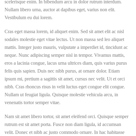
scelerisque enim. In bibendum arcu in dolor rutrum interdum.
Nullam libero urna, auctor at dapibus eget, varius non elit.
Vestibulum eu dui lorem.
Cras eget massa lorem, id aliquet enim. Sed sit amet elit ac nisl
sodales molestie eget vitae lectus. Ut non massa sed leo aliquet
mattis. Integer justo mauris, vulputate a imperdiet id, tincidunt ac
neque. Nunc adipiscing semper nisl in tempor. Vivamus mattis,
eros a lacinia congue, lacus urna ultrices diam, quis varius purus
felis quis sapien. Duis nec nibh purus, at ornare dolor. Etiam
ipsum mi, pretium a sagittis sit amet, cursus nec velit. Ut et orci
nibh. Cras rhoncus risus in velit luctus eget congue elit congue.
Nullam ut feugiat ligula. Quisque molestie vehicula arcu, in
venenatis tortor semper vitae.
Nam sit amet libero tortor, sit amet eleifend orci. Quisque semper
rutrum est sit amet porta. Fusce non diam ligula, id accumsan
velit. Donec et nibh ac justo commodo ornare. In hac habitasse