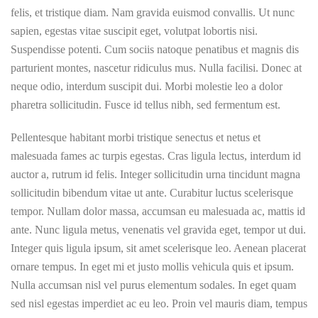
felis, et tristique diam. Nam gravida euismod convallis. Ut nunc
sapien, egestas vitae suscipit eget, volutpat lobortis nisi.
Suspendisse potenti. Cum sociis natoque penatibus et magnis dis
parturient montes, nascetur ridiculus mus. Nulla facilisi. Donec at
neque odio, interdum suscipit dui. Morbi molestie leo a dolor
pharetra sollicitudin. Fusce id tellus nibh, sed fermentum est.
Pellentesque habitant morbi tristique senectus et netus et
malesuada fames ac turpis egestas. Cras ligula lectus, interdum id
auctor a, rutrum id felis. Integer sollicitudin urna tincidunt magna
sollicitudin bibendum vitae ut ante. Curabitur luctus scelerisque
tempor. Nullam dolor massa, accumsan eu malesuada ac, mattis id
ante. Nunc ligula metus, venenatis vel gravida eget, tempor ut dui.
Integer quis ligula ipsum, sit amet scelerisque leo. Aenean placerat
ornare tempus. In eget mi et justo mollis vehicula quis et ipsum.
Nulla accumsan nisl vel purus elementum sodales. In eget quam
sed nisl egestas imperdiet ac eu leo. Proin vel mauris diam, tempus