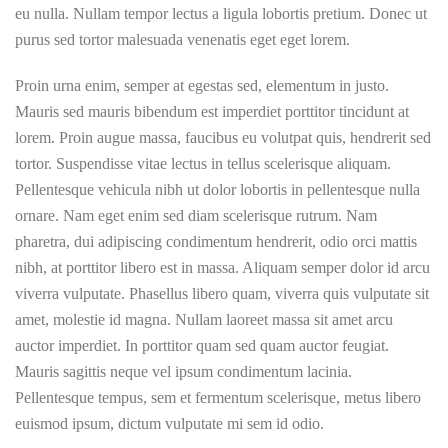
eu nulla. Nullam tempor lectus a ligula lobortis pretium. Donec ut
purus sed tortor malesuada venenatis eget eget lorem.
Proin urna enim, semper at egestas sed, elementum in justo.
Mauris sed mauris bibendum est imperdiet porttitor tincidunt at
lorem. Proin augue massa, faucibus eu volutpat quis, hendrerit sed
tortor. Suspendisse vitae lectus in tellus scelerisque aliquam.
Pellentesque vehicula nibh ut dolor lobortis in pellentesque nulla
ornare. Nam eget enim sed diam scelerisque rutrum. Nam
pharetra, dui adipiscing condimentum hendrerit, odio orci mattis
nibh, at porttitor libero est in massa. Aliquam semper dolor id arcu
viverra vulputate. Phasellus libero quam, viverra quis vulputate sit
amet, molestie id magna. Nullam laoreet massa sit amet arcu
auctor imperdiet. In porttitor quam sed quam auctor feugiat.
Mauris sagittis neque vel ipsum condimentum lacinia.
Pellentesque tempus, sem et fermentum scelerisque, metus libero
euismod ipsum, dictum vulputate mi sem id odio.