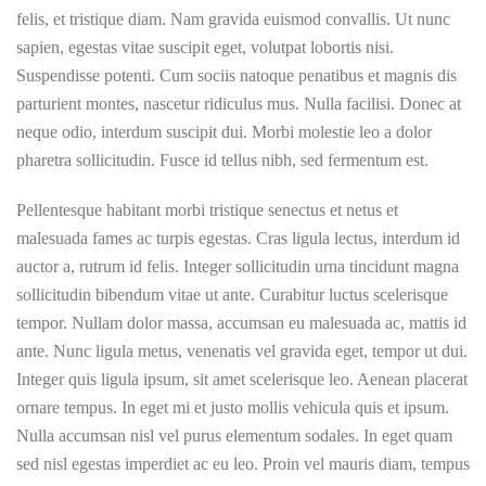
felis, et tristique diam. Nam gravida euismod convallis. Ut nunc
sapien, egestas vitae suscipit eget, volutpat lobortis nisi.
Suspendisse potenti. Cum sociis natoque penatibus et magnis dis
parturient montes, nascetur ridiculus mus. Nulla facilisi. Donec at
neque odio, interdum suscipit dui. Morbi molestie leo a dolor
pharetra sollicitudin. Fusce id tellus nibh, sed fermentum est.
Pellentesque habitant morbi tristique senectus et netus et
malesuada fames ac turpis egestas. Cras ligula lectus, interdum id
auctor a, rutrum id felis. Integer sollicitudin urna tincidunt magna
sollicitudin bibendum vitae ut ante. Curabitur luctus scelerisque
tempor. Nullam dolor massa, accumsan eu malesuada ac, mattis id
ante. Nunc ligula metus, venenatis vel gravida eget, tempor ut dui.
Integer quis ligula ipsum, sit amet scelerisque leo. Aenean placerat
ornare tempus. In eget mi et justo mollis vehicula quis et ipsum.
Nulla accumsan nisl vel purus elementum sodales. In eget quam
sed nisl egestas imperdiet ac eu leo. Proin vel mauris diam, tempus