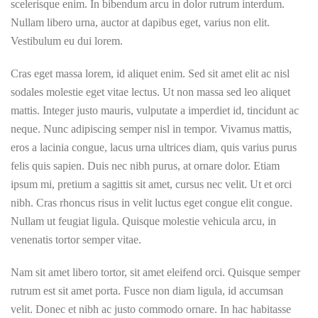
scelerisque enim. In bibendum arcu in dolor rutrum interdum.
Nullam libero urna, auctor at dapibus eget, varius non elit.
Vestibulum eu dui lorem.
Cras eget massa lorem, id aliquet enim. Sed sit amet elit ac nisl
sodales molestie eget vitae lectus. Ut non massa sed leo aliquet
mattis. Integer justo mauris, vulputate a imperdiet id, tincidunt ac
neque. Nunc adipiscing semper nisl in tempor. Vivamus mattis,
eros a lacinia congue, lacus urna ultrices diam, quis varius purus
felis quis sapien. Duis nec nibh purus, at ornare dolor. Etiam
ipsum mi, pretium a sagittis sit amet, cursus nec velit. Ut et orci
nibh. Cras rhoncus risus in velit luctus eget congue elit congue.
Nullam ut feugiat ligula. Quisque molestie vehicula arcu, in
venenatis tortor semper vitae.
Nam sit amet libero tortor, sit amet eleifend orci. Quisque semper
rutrum est sit amet porta. Fusce non diam ligula, id accumsan
velit. Donec et nibh ac justo commodo ornare. In hac habitasse