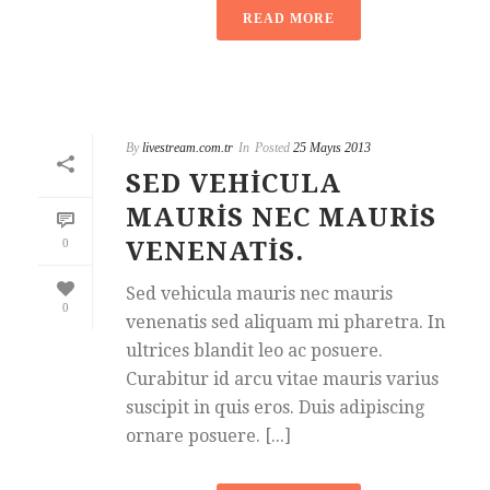
READ MORE
By
livestream.com.tr
In
Posted
25 Mayıs 2013
SED VEHICULA
MAURIS NEC MAURIS
0
VENENATIS.
Sed vehicula mauris nec mauris
0
venenatis sed aliquam mi pharetra. In
ultrices blandit leo ac posuere.
Curabitur id arcu vitae mauris varius
suscipit in quis eros. Duis adipiscing
ornare posuere. [...]