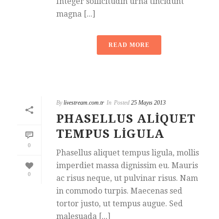
Integer sollicitudin urna tincidunt
magna [...]
READ MORE
By
livestream.com.tr
In
Posted
25 Mayıs 2013
PHASELLUS ALIQUET
TEMPUS LIGULA
0
Phasellus aliquet tempus ligula, mollis
imperdiet massa dignissim eu. Mauris
0
ac risus neque, ut pulvinar risus. Nam
in commodo turpis. Maecenas sed
tortor justo, ut tempus augue. Sed
malesuada [...]