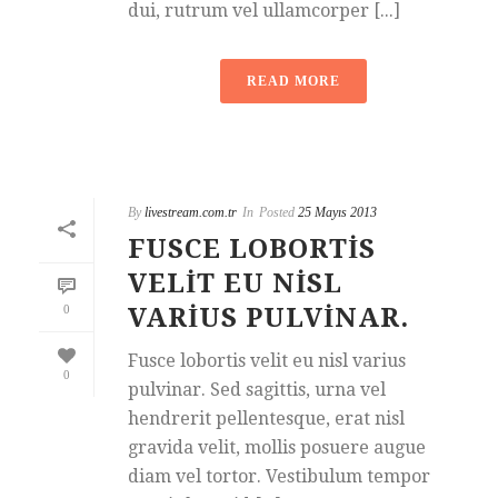
dui, rutrum vel ullamcorper [...]
READ MORE
By
livestream.com.tr
In
Posted
25 Mayıs 2013
FUSCE LOBORTIS
VELIT EU NISL
0
VARIUS PULVINAR.
Fusce lobortis velit eu nisl varius
0
pulvinar. Sed sagittis, urna vel
hendrerit pellentesque, erat nisl
gravida velit, mollis posuere augue
diam vel tortor. Vestibulum tempor