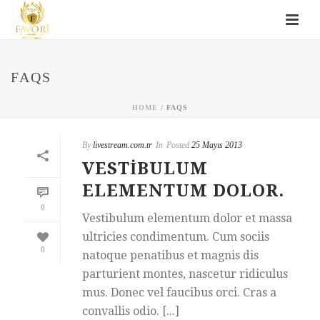
FAQS
HOME
/
FAQS
By
livestream.com.tr
In
Posted
25 Mayıs 2013
VESTIBULUM
ELEMENTUM DOLOR.
0
Vestibulum elementum dolor et massa
ultricies condimentum. Cum sociis
0
natoque penatibus et magnis dis
parturient montes, nascetur ridiculus
mus. Donec vel faucibus orci. Cras a
convallis odio. [...]