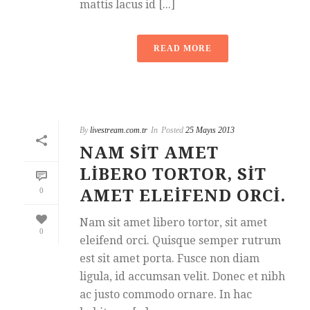
mattis lacus id [...]
READ MORE
By
livestream.com.tr
In
Posted
25 Mayıs 2013
NAM SIT AMET
LIBERO TORTOR, SIT
0
AMET ELEIFEND ORCI.
Nam sit amet libero tortor, sit amet
0
eleifend orci. Quisque semper rutrum
est sit amet porta. Fusce non diam
ligula, id accumsan velit. Donec et nibh
ac justo commodo ornare. In hac