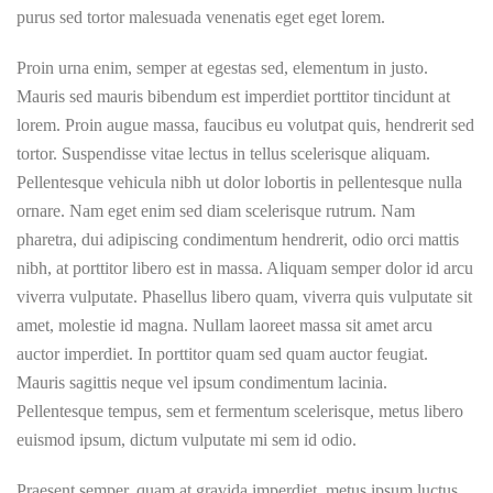
purus sed tortor malesuada venenatis eget eget lorem.
Proin urna enim, semper at egestas sed, elementum in justo.
Mauris sed mauris bibendum est imperdiet porttitor tincidunt at
lorem. Proin augue massa, faucibus eu volutpat quis, hendrerit sed
tortor. Suspendisse vitae lectus in tellus scelerisque aliquam.
Pellentesque vehicula nibh ut dolor lobortis in pellentesque nulla
ornare. Nam eget enim sed diam scelerisque rutrum. Nam
pharetra, dui adipiscing condimentum hendrerit, odio orci mattis
nibh, at porttitor libero est in massa. Aliquam semper dolor id arcu
viverra vulputate. Phasellus libero quam, viverra quis vulputate sit
amet, molestie id magna. Nullam laoreet massa sit amet arcu
auctor imperdiet. In porttitor quam sed quam auctor feugiat.
Mauris sagittis neque vel ipsum condimentum lacinia.
Pellentesque tempus, sem et fermentum scelerisque, metus libero
euismod ipsum, dictum vulputate mi sem id odio.
Praesent semper, quam at gravida imperdiet, metus ipsum luctus