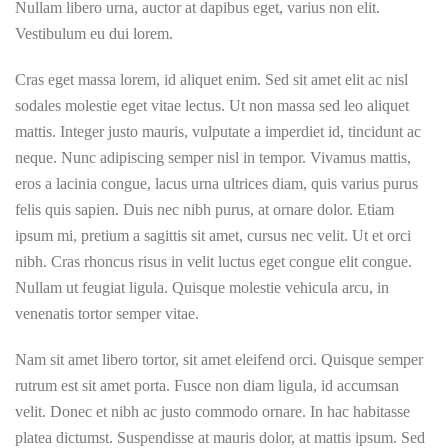
Nullam libero urna, auctor at dapibus eget, varius non elit.
Vestibulum eu dui lorem.
Cras eget massa lorem, id aliquet enim. Sed sit amet elit ac nisl
sodales molestie eget vitae lectus. Ut non massa sed leo aliquet
mattis. Integer justo mauris, vulputate a imperdiet id, tincidunt ac
neque. Nunc adipiscing semper nisl in tempor. Vivamus mattis,
eros a lacinia congue, lacus urna ultrices diam, quis varius purus
felis quis sapien. Duis nec nibh purus, at ornare dolor. Etiam
ipsum mi, pretium a sagittis sit amet, cursus nec velit. Ut et orci
nibh. Cras rhoncus risus in velit luctus eget congue elit congue.
Nullam ut feugiat ligula. Quisque molestie vehicula arcu, in
venenatis tortor semper vitae.
Nam sit amet libero tortor, sit amet eleifend orci. Quisque semper
rutrum est sit amet porta. Fusce non diam ligula, id accumsan
velit. Donec et nibh ac justo commodo ornare. In hac habitasse
platea dictumst. Suspendisse at mauris dolor, at mattis ipsum. Sed