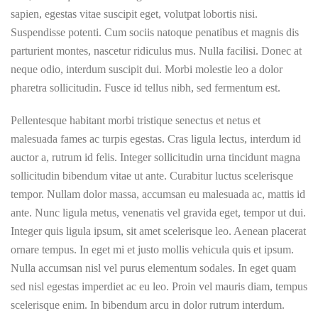
sapien, egestas vitae suscipit eget, volutpat lobortis nisi.
Suspendisse potenti. Cum sociis natoque penatibus et magnis dis
parturient montes, nascetur ridiculus mus. Nulla facilisi. Donec at
neque odio, interdum suscipit dui. Morbi molestie leo a dolor
pharetra sollicitudin. Fusce id tellus nibh, sed fermentum est.
Pellentesque habitant morbi tristique senectus et netus et
malesuada fames ac turpis egestas. Cras ligula lectus, interdum id
auctor a, rutrum id felis. Integer sollicitudin urna tincidunt magna
sollicitudin bibendum vitae ut ante. Curabitur luctus scelerisque
tempor. Nullam dolor massa, accumsan eu malesuada ac, mattis id
ante. Nunc ligula metus, venenatis vel gravida eget, tempor ut dui.
Integer quis ligula ipsum, sit amet scelerisque leo. Aenean placerat
ornare tempus. In eget mi et justo mollis vehicula quis et ipsum.
Nulla accumsan nisl vel purus elementum sodales. In eget quam
sed nisl egestas imperdiet ac eu leo. Proin vel mauris diam, tempus
scelerisque enim. In bibendum arcu in dolor rutrum interdum.